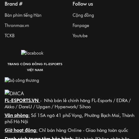
Brand #
Follow us
Bàn phím tiếng Hàn
Cộng đồng
Thronmax.vn
Fanpage
TCKB
Youtube
TRANG CỘNG ĐỒNG FL-ESPORTS
VIỆT NAM
FL-ESPORTS.VN
- Nhà bán lẻ chính hãng FL-Esports / EDRA /
Akko / DareU / Upgen / Hyperwork/ Sihoo
Văn phòng
:
Số 15A ngõ 41 phố Vọng, Phường Bạch Mai, Thành
phố Hà Nội
Giờ hoạt động
:
Chỉ bán hàng Online - Giao hàng toàn quốc
Danh sách trung tâm bảo hành
:
(Không nhận bảo