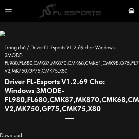
Skip
to
content
Trang chủ
/
Driver FL-Esports V1.2.69 cho: Windows
3MODE-
FL980,FL680,CMK87,MK870,CMK68,CMK61,CMK98,Q75,FL7
V2,MK750,GP75,CMK75,X80
Driver FL-Esports V1.2.69 Cho:
Windows 3MODE-
FL980,FL680,CMK87,MK870,CMK68,CM
V2,MK750,GP75,CMK75,X80
Download