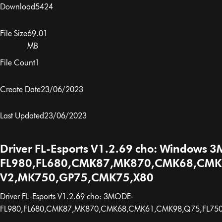
Download
5424
File Size
69.01
MB
File Count
1
Create Date
23/06/2023
Last Updated
23/06/2023
Driver FL-Esports V1.2.69 cho: Windows 
FL980,FL680,CMK87,MK870,CMK68,CMK
V2,MK750,GP75,CMK75,X80
Driver FL-Esports V1.2.69 cho: 3MODE-
FL980,FL680,CMK87,MK870,CMK68,CMK61,CMK98,Q75,FL750