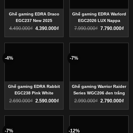
Ghế gaming EDRA Draco
Ghế gaming EDRA Warlord
EGC237 New 2025
EGC2026 LUX Nappa
4.490.000
₫
4.390.000
₫
7.990.000
₫
7.790.000
₫
-4%
-7%
Ghế gaming EDRA Rabbit
Ghế gaming Warrior Raider
EGC238 Pink White
Series WGC206 đen trắng
2.690.000
₫
2.590.000
₫
2.990.000
₫
2.790.000
₫
-7%
-12%