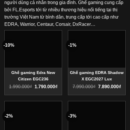
người dùng cá nhân trong gia đình. Ghế gaming cung cấp
bởi FL.Esports tới từ nhiều thương hiệu nổi tiếng tại thị
trường Việt Nam từ bình dân, trung cấp tới cao cấp như
EDRA, Warrior, Centaur, Corsair, DxRacer…
-10%
-1%
Ghế gaming Edra New
Ghế gaming EDRA Shadow
Citizen EGC236
X EGC2027 Lux
1.990.000
₫
1.790.000
₫
7.990.000
₫
7.890.000
₫
-2%
-3%