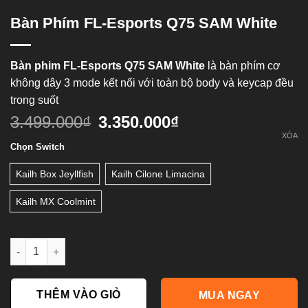
Bàn Phím FL-Esports Q75 SAM White
Bàn phim FL-Esports Q75 SAM White
là bàn phím cơ
không dây 3 mode kết nối với toàn bộ body và keycap đều
trong suốt
3.499.000
₫
3.350.000
₫
XÓA
Chọn Switch
Kailh Box Jeyllfish
Kailh Cilone Limacina
Kailh MX Coolmint
Bàn phím FL-Esports Q75 SAM White số lượng
THÊM VÀO GIỎ
MUA NGAY