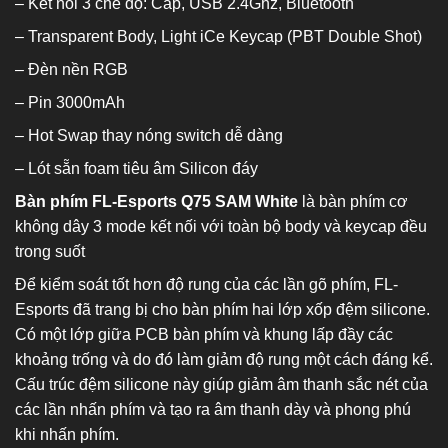
– Kết nối 3 chế độ: Cáp, USB 2.4Ghz, Bluetooth
– Transparent Body, Light iCe Keycap (PBT Double Shot)
– Đèn nền RGB
– Pin 3000mAh
– Hot Swap thay nóng switch dễ dàng
– Lót sẵn foam tiêu âm Silicon đáy
Bàn phím FL-Esports Q75 SAM White
là bàn phím cơ
không dây 3 mode kết nối với toàn bộ body và keycap đều
trong suốt
Để kiểm soát tốt hơn độ rung của các lần gõ phím, FL-
Esports đã trang bị cho bàn phím hai lớp xốp đệm silicone.
Có một lớp giữa PCB bàn phím và khung lấp đầy các
khoảng trống và do đó làm giảm độ rung một cách đáng kể.
Cấu trúc đệm silicone này giúp giảm âm thanh sắc nét của
các lần nhấn phím và tạo ra âm thanh dày và phong phú
khi nhấn phím.