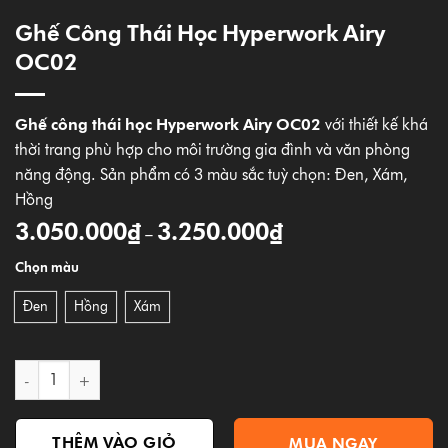
Ghế Công Thái Học Hyperwork Airy
OC02
Ghế công thái học Hyperwork Airy OC02
với thiết kế khá
thời trang phù hợp cho môi trường gia đình và văn phòng
năng động. Sản phẩm có 3 màu sắc tuỳ chọn: Đen, Xám,
Hồng
3.050.000
₫
3.250.000
₫
–
Chọn màu
Đen
Hồng
Xám
Ghế công thái học Hyperwork Airy OC02 số lượng
THÊM VÀO GIỎ
MUA NGAY