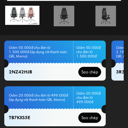
Giảm 50.000đ cho đơn từ
Giảm 50.000đ
Giảm 1
1.500.000đ (áp dụng với thanh toán
cho đơn từ
2.199.
QR, Momo)
1.500.000đ
QR, M
2NZ42HJB
3R3
Sao chép
Giảm 20.000đ
Giảm 20.000đ cho đơn từ 499.000đ
cho đơn từ
(áp dụng với thanh toán QR, Momo)
499.000đ
TB7KXS5E
Sao chép