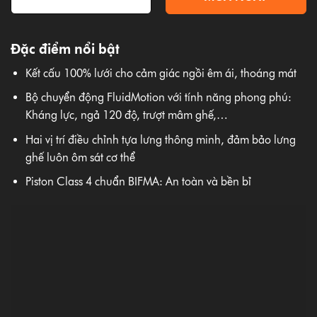
Đặc điểm nổi bật
Kết cấu 100% lưới cho cảm giác ngồi êm ái, thoáng mát
Bộ chuyển động FluidMotion với tính năng phong phú:
Kháng lực, ngả 120 độ, trượt mâm ghế,…
Hai vị trí điều chỉnh tựa lưng thông minh, đảm bảo lưng
ghế luôn ôm sát cơ thể
Piston Class 4 chuẩn BIFMA: An toàn và bền bỉ
Thông tin sản phẩm
Thương hiệu
:
Hyperwork
|
Dòng sản phẩm
:
Ghế công
thái học Hyperwork