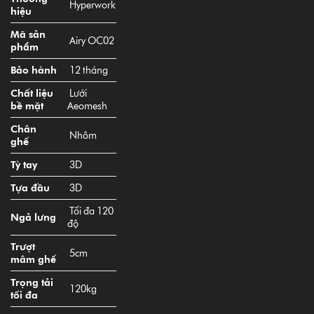
Tựa đầu
3D
Tối đa 120
Ngả lưng
độ
Trượt
5cm
mâm ghế
Trọng tải
120kg
tối đa
Trọng tải
75kg
phù hợp
Chiều
cao
150 –
người
190cm
ngồi phù
hợp
Trụ thuỷ
Class 4
lực
Đen,
Màu sắc
Xám,Hồng