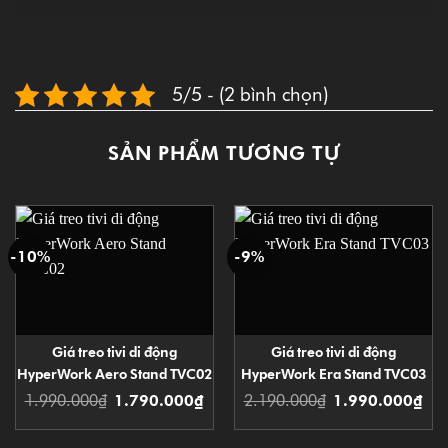
TRANG CỘNG ĐỒNG FL-ESPORTS
VIỆT NAM
FL-ESPORTS.VN
- Nhà bán lẻ chính hãng FL-Esports / EDRA /
Akko / DareU / Upgen / Hyperwork/ Sihoo
Văn phòng
:
Số 15A ngõ 41 phố Vọng, Phường Bạch Mai, Thành
phố Hà Nội
Giờ hoạt động
:
Chỉ bán hàng Online - Giao hàng toàn quốc
Danh sách trung tâm bảo hành
:
(Không nhận bảo
Bảo hành