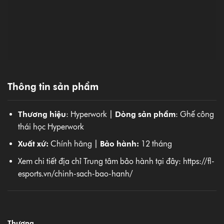
Xuất xứ:
Chính hãng |
Bảo hành:
12 tháng
Xem chi tiết địa chỉ Trung tâm bảo hành tại đây:
https://fl-
esports.vn/chinh-sach-bao-hanh/
Thương
Hyperwork
hiệu
Mã sản
Airy OC02
phẩm
Bảo hành
12 tháng
Chất liệu
Lưới
bề mặt
Aeomesh
Chân
Nhôm
ghế
Tỳ tay
3D