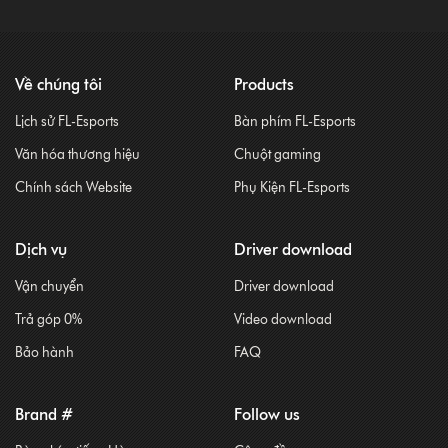
hành đối với hàng xách tay/ hàng không chính hãng)
Chủ sở hữu website: Trần Viết Cường ⚫ Mã số thuế Cá
nhân kinh doanh: 034085005500
FL-ESPORTS.VN
© 2026
. All rights reserved
Cường TCKB - CEO
Vận hành bởi