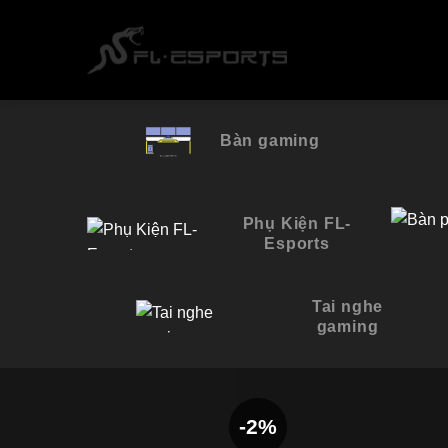
Skip
to
content
Bàn gaming
Phụ Kiện FL-
Esports
Tai nghe
gaming
-2%