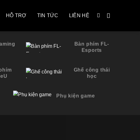
HỖ TRỢ
TIN TỨC
LIÊN HỆ
gaming
Bàn phím FL-
Esports
phím
Ghế công thái
reU
học
Phụ kiện game