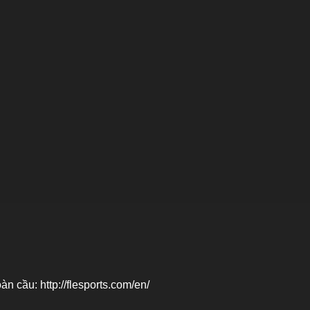
oàn cầu:
http://flesports.com/en/