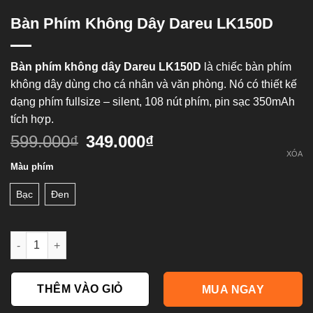
Bàn Phím Không Dây Dareu LK150D
Bàn phím không dây Dareu LK150D
là chiếc bàn phím
không dây dùng cho cá nhân và văn phòng. Nó có thiết kế
dạng phím fullsize – silent, 108 nút phím, pin sạc 350mAh
tích hợp.
599.000
₫
349.000
₫
XÓA
Màu phím
Bạc
Đen
Bàn phím không dây Dareu LK150D số lượng
THÊM VÀO GIỎ
MUA NGAY