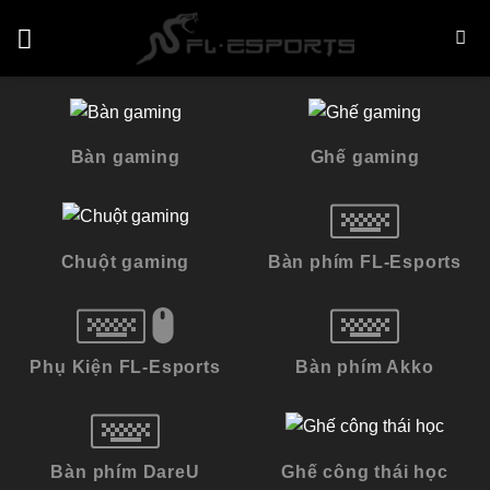
Skip
to
content
Bàn gaming
Ghế gaming
Chuột gaming
Bàn phím FL-Esports
Phụ Kiện FL-Esports
Bàn phím Akko
Bàn phím DareU
Ghế công thái học