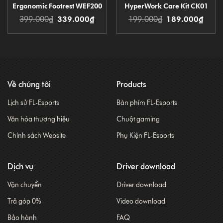
Ergonomic Footrest WEF200
HyperWork Care Kit CK01
399.000
₫
339.000
₫
199.000
₫
189.000
₫
Về chúng tôi
Products
Lịch sử FL-Esports
Bàn phím FL-Esports
Văn hóa thương hiệu
Chuột gaming
Chính sách Website
Phụ Kiện FL-Esports
Dịch vụ
Driver download
Vận chuyển
Driver download
Trả góp 0%
Video download
Bảo hành
FAQ