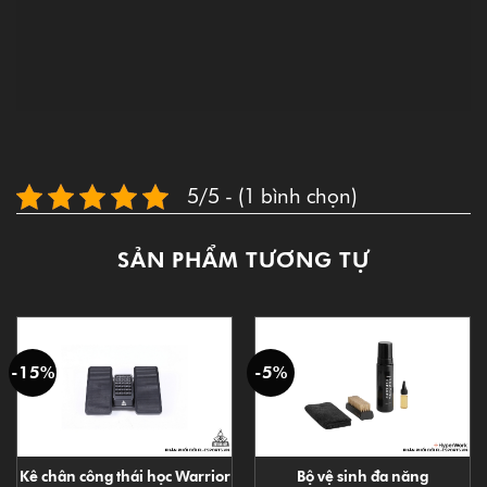
5/5 - (1 bình chọn)
SẢN PHẨM TƯƠNG TỰ
-15%
-5%
Kê chân công thái học Warrior
Bộ vệ sinh đa năng