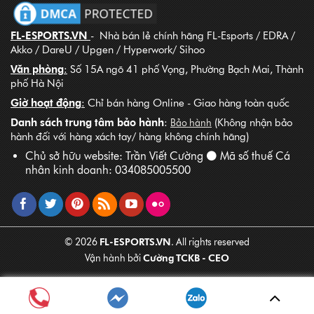
FL-ESPORTS.VN
- Nhà bán lẻ chính hãng FL-Esports / EDRA /
Akko / DareU / Upgen / Hyperwork/ Sihoo
Văn phòng
:
Số 15A ngõ 41 phố Vọng, Phường Bạch Mai, Thành
phố Hà Nội
Giờ hoạt động
:
Chỉ bán hàng Online - Giao hàng toàn quốc
Danh sách trung tâm bảo hành
:
(Không nhận bảo
Bảo hành
hành đối với hàng xách tay/ hàng không chính hãng)
Chủ sở hữu website: Trần Viết Cường ⚫ Mã số thuế Cá
nhân kinh doanh: 034085005500
FL-ESPORTS.VN
© 2026
. All rights reserved
Cường TCKB - CEO
Vận hành bởi