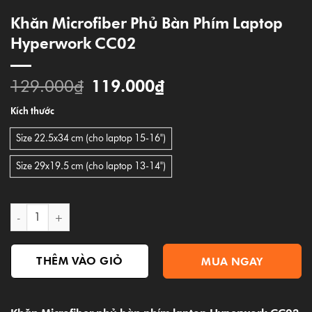
Khăn Microfiber Phủ Bàn Phím Laptop
Hyperwork CC02
129.000
₫
119.000
₫
Kích thước
Size 22.5x34 cm (cho laptop 15-16")
Size 29x19.5 cm (cho laptop 13-14")
Khăn Microfiber phủ bàn phím laptop Hyperwork CC02 số lượ
THÊM VÀO GIỎ
MUA NGAY