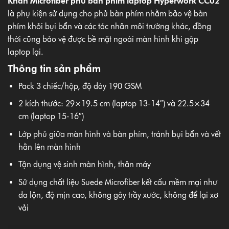
Khăn Microfiber phủ bàn phím laptop Hyperwork CC02
là phụ kiện sử dụng cho phủ bàn phím nhằm bảo vệ bàn
phím khỏi bụi bẩn và các tác nhân môi trường khác, đồng
thời cũng bảo vệ được bề mặt ngoài màn hình khi gập
laptop lại.
Thông tin sản phẩm
Pack 3 chiếc/hộp, độ dày 190 GSM
2 kích thước: 29×19.5 cm (laptop 13-14″) và 22.5×34
cm (laptop 15-16″)
Lớp phủ giữa màn hình và bàn phím, tránh bụi bẩn và vết
hằn lên màn hình
Tận dụng vệ sinh màn hình, thân máy
Sử dụng chất liệu Suede Microfiber kết cấu mềm mại như
da lộn, độ mịn cao, không gây trầy xước, không để lại xơ
vải