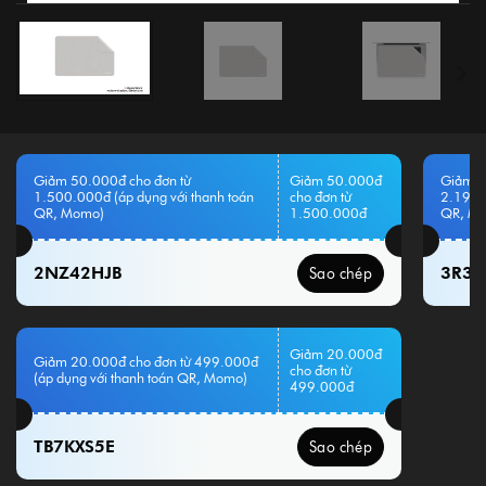
Giảm 50.000đ cho đơn từ
Giảm 50.000đ
Giảm 1
1.500.000đ (áp dụng với thanh toán
cho đơn từ
2.199.
QR, Momo)
1.500.000đ
QR, M
2NZ42HJB
3R3
Sao chép
Giảm 20.000đ
Giảm 20.000đ cho đơn từ 499.000đ
cho đơn từ
(áp dụng với thanh toán QR, Momo)
499.000đ
TB7KXS5E
Sao chép